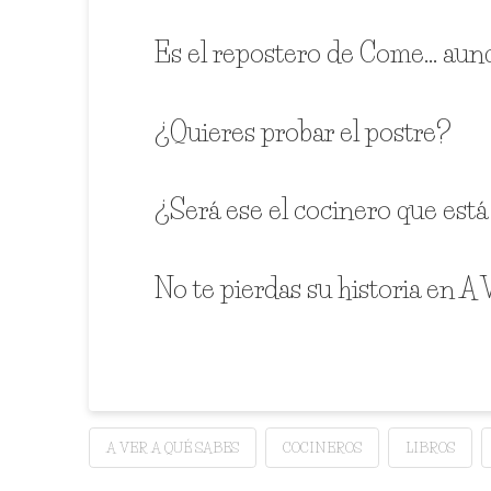
Es el repostero de Come… aunq
¿Quieres probar el postre?
¿Será ese el cocinero que es
No te pierdas su historia en
A VER A QUÉ SABES
COCINEROS
LIBROS