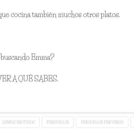
ue cocina también muchos otros platos.
tá buscando Emma?
 A VER A QUÉ SABES.
LIBROS ERÓTICOS
PERSONAJE
PERSONAJE PERVERSO