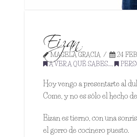
Eizan
MAGELA GRACIA
24 FEB
A VER A QUÉ SABES...
,
PERSO
Hoy vengo a presentarte al dul
Come, y no es sólo el hecho de
Eizan es tierno, con una sonri
el gorro de cocinero puesto.