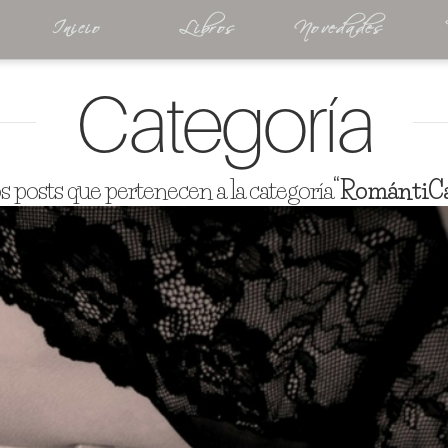
Inicio
Libros
Novedades
Categoría
s posts que pertenecen a la categoría
“RomántiCa