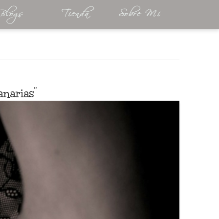
Blogs
Tienda
Sobre Mí
narias”