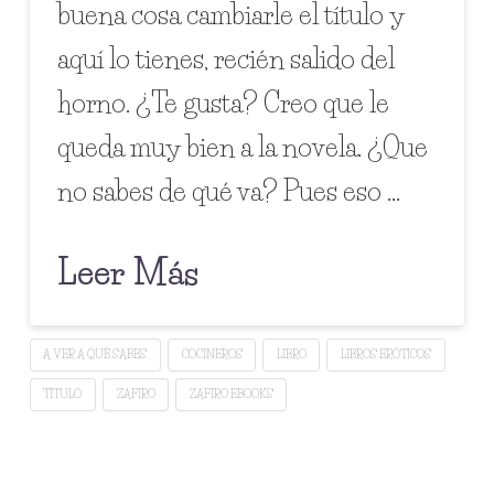
buena cosa cambiarle el título y
aquí lo tienes, recién salido del
horno. ¿Te gusta? Creo que le
queda muy bien a la novela. ¿Que
no sabes de qué va? Pues eso …
Leer Más
A VER A QUÉ SABES
COCINEROS
LIBRO
LIBROS ERÓTICOS
TÍTULO
ZAFIRO
ZAFIRO EBOOKS