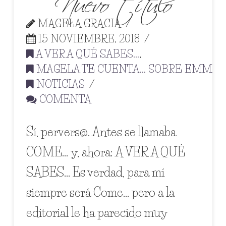
MAGELA GRACIA
15 NOVIEMBRE, 2018
A VER A QUÉ SABES...
,
MAGELA TE CUENTA... SOBRE EMMA
,
NOTICIAS
COMENTA
Sí, pervers@. Antes se llamaba
COME… y, ahora: A VER A QUÉ
SABES… Es verdad, para mí
siempre será Come… pero a la
editorial le ha parecido muy