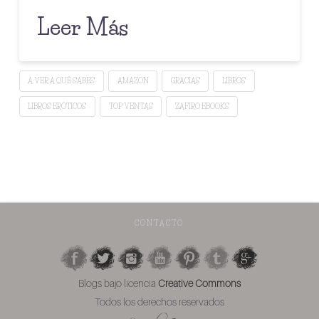
Leer Más
A VER A QUÉ SABES
AMAZON
GRACIAS
LIBROS
LIBROS ERÓTICOS
TOP VENTAS
ZAFIRO EBOOKS
CONTACTO
Blogs bajo licencia
Creative Commons
Todos los derechos reservados