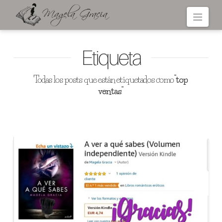
Navi
Etiqueta
Todas los posts que están etiquetados como
“top
ventas”