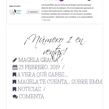
¡Número 1 en
ventas!
MAGELA GRACIA
23 FEBRERO, 2019
A VER A QUÉ SABES...
,
MAGELA TE CUENTA... SOBRE EMMA
,
NOTICIAS
COMENTA