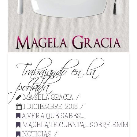
Trabajando en la
portada
MAGELA GRACIA
1 DICIEMBRE, 2018
A VER A QUÉ SABES...
,
MAGELA TE CUENTA... SOBRE EMMA
,
NOTICIAS