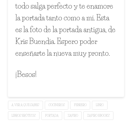
todo salga perfecto y te enamore
la portada tanto como a mí. Esta
es la foto de la portada antigua, de
Kris Buendia. Espero poder
enseñarte la nueva muy pronto.
¡Besos!
A VER A QUÉ SABES
COCINEROS
FEBRERO
LIBRO
LIBROS ERÓTICOS
PORTADA
ZAFIRO
ZAFIRO EBOOKS