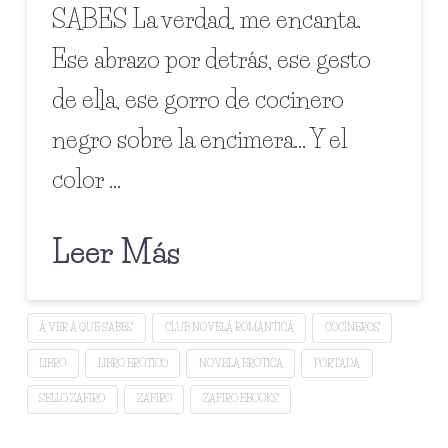
SABES La verdad, me encanta.
Ese abrazo por detrás, ese gesto
de ella, ese gorro de cocinero
negro sobre la encimera… Y el
color …
Leer Más
A VER A QUÉ SABES
CLUB NOVELA ROMÁNTICA
COCINEROS
LIBRO
LIBRO ERÓTICO
NOVELA ERÓTICA
PORTADA
SELLO ZAFIRO
ZAFIRO
ZAFIRO EBOOKS