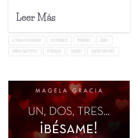
Leer Más
A VER A QUÉ SABES
COCINEROS
FEBRERO
LIBRO
LIBROS ERÓTICOS
PORTADA
ZAFIRO
ZAFIRO EBOOKS