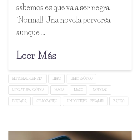
sabemos es que va a ser negra.
¡Normal! Una novela perversa,
aunque …
Leer Más
EDITORIAL PLANETA
LIBRO
LIBRO ERÓTICO
LITERATURA ERÓTICA
MAGIA
MAGO
NOTICIAS
PORTADA
SELLO ZAFIRO
UN DOS TRES... ¡BÉSAME!
ZAFIRO