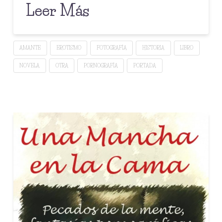
Leer Más
AMANTE
EROTISMO
FOTOGRAFÍA
HISTORIA
LIBRO
NOVELA
OTRA
PORNOGRAFÍA
PORTADA