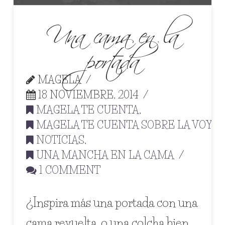
Una cama en la
portada
MAGELA
18 NOVIEMBRE, 2014
MAGELA TE CUENTA
,
MAGELA TE CUENTA SOBRE LA VOYE
NOTICIAS
,
UNA MANCHA EN LA CAMA
1 COMMENT
¿Inspira más una portada con una
cama revuelta, o una colcha bien