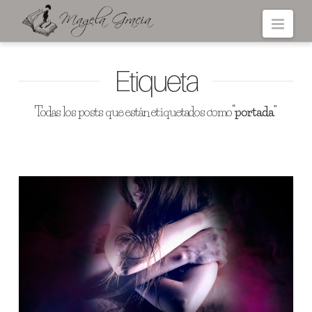
Navi
Etiqueta
Todas los posts que están etiquetados como
“portada”