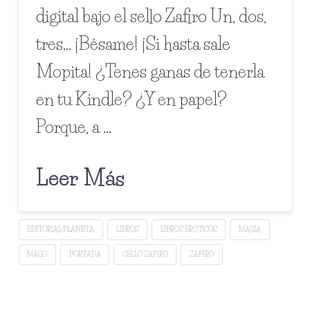
digital bajo el sello Zafiro Un, dos,
tres… ¡Bésame! ¡Si hasta sale
Mopita! ¿Tenes ganas de tenerla
en tu Kindle? ¿Y en papel?
Porque, a …
Leer Más
EDITORIAL PLANETA
LIBROS
LIBROS ERÓTICOS
MAGIA
MAGO
PORTADA
SELLO ZAFIRO
ZAFIRO