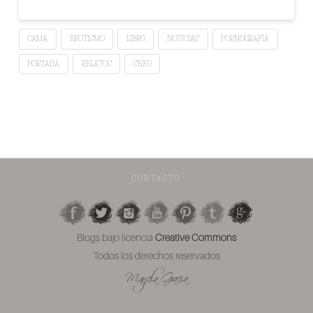
CAMA
EROTISMO
LIBRO
NOTICIAS
PORNOGRAFÍA
PORTADA
RELATOS
SEXO
CONTACTO
Blogs bajo licencia
Creative Commons
Todos los derechos reservados
Magela Gracia