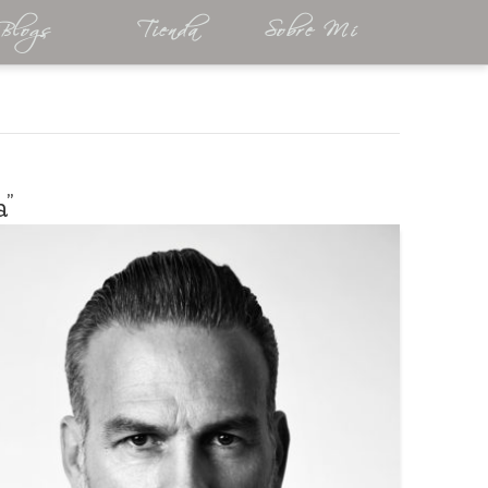
Blogs
Tienda
Sobre Mí
a”