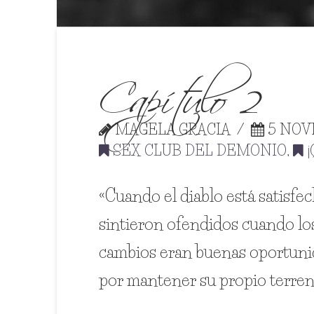
Capítulo 2
MAGELA GRACIA
5 NOVI
SEX CLUB DEL DEMONIO
,
¡
«Cuando el diablo está satisfe
sintieron ofendidos cuando los
cambios eran buenas oportunida
por mantener su propio terreno