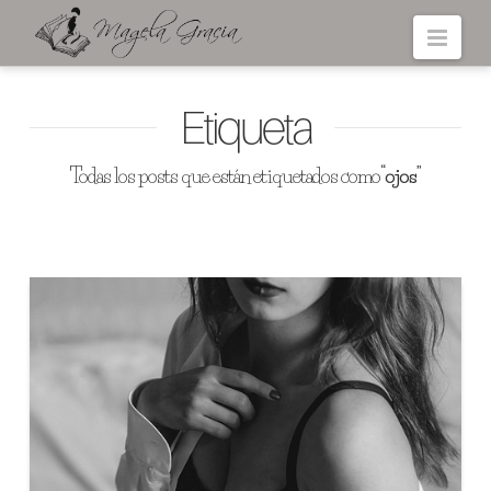
Navi
Etiqueta
Todas los posts que están etiquetados como
“ojos”