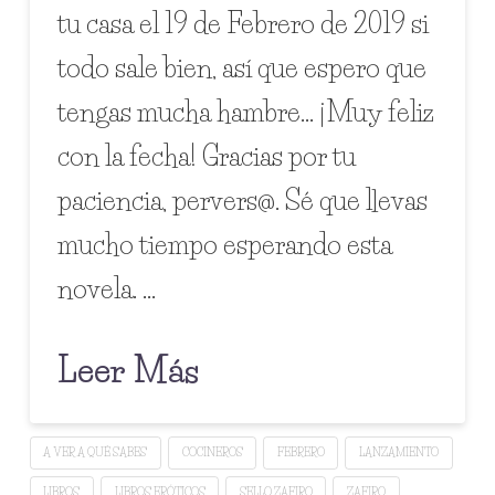
tu casa el 19 de Febrero de 2019 si
todo sale bien, así que espero que
tengas mucha hambre… ¡Muy feliz
con la fecha! Gracias por tu
paciencia, pervers@. Sé que llevas
mucho tiempo esperando esta
novela. …
Leer Más
A VER A QUÉ SABES
COCINEROS
FEBRERO
LANZAMIENTO
LIBROS
LIBROS ERÓTICOS
SELLO ZAFIRO
ZAFIRO