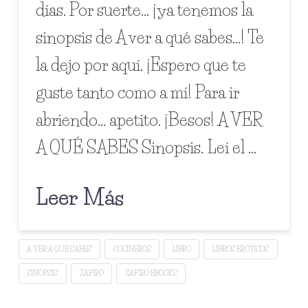
días. Por suerte… ¡ya tenemos la
sinopsis de A ver a qué sabes…! Te
la dejo por aquí. ¡Espero que te
guste tanto como a mí! Para ir
abriendo… apetito. ¡Besos! A VER
A QUÉ SABES Sinopsis. Leí el …
Leer Más
A VER A QUÉ SABES
COCINEROS
LIBRO
LIBROS ERÓTICOS
SINOPSIS
ZAFIRO
ZAFIRO EBOOKS