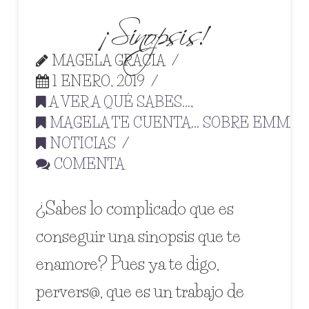
¡Sinopsis!
MAGELA GRACIA
1 ENERO, 2019
A VER A QUÉ SABES...
,
MAGELA TE CUENTA... SOBRE EMMA
,
NOTICIAS
COMENTA
¿Sabes lo complicado que es
conseguir una sinopsis que te
enamore? Pues ya te digo,
pervers@, que es un trabajo de