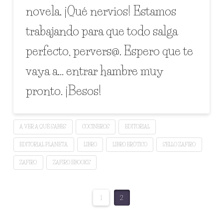
novela. ¡Qué nervios! Estamos
trabajando para que todo salga
perfecto, pervers@. Espero que te
vaya a… entrar hambre muy
pronto. ¡Besos!
A VER A QUÉ SABES
COCINEROS
EDITORIAL
EDITORIAL PLANETA
LIBRO
LIBRO ERÓTICO
SELLO ZAFIRO
ZAFIRO
ZAFIRO EBOOKS
1
2