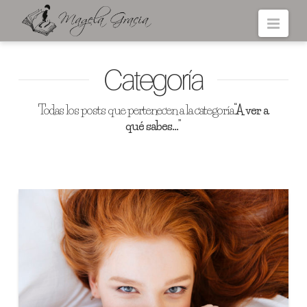
Navi
Categoría
Todas los posts que pertenecen a la categoría
“A ver a
qué sabes…”