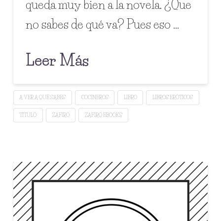
queda muy bien a la novela. ¿Que
no sabes de qué va? Pues eso …
Leer Más
A VER A QUÉ SABES
COCINEROS
LIBRO
LIBROS ERÓTICOS
TÍTULO
ZAFIRO
ZAFIRO EBOOKS