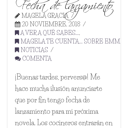
Fecha de lanzamiento
MAGELA GRACIA
20 NOVIEMBRE, 2018
A VER A QUÉ SABES...
,
MAGELA TE CUENTA... SOBRE EMMA
,
NOTICIAS
COMENTA
¡Buenas tardes, pervers@! Me
hace mucha ilusión anunciarte
que por fin tengo fecha de
lanzamiento para mi próxima
novela. Los cocineros entrarán en