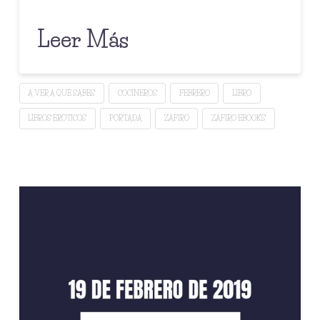
Leer Más
A VER A QUÉ SABES
COCINEROS
FEBRERO
LIBRO
LIBROS ERÓTICOS
PORTADA
ZAFIRO
ZAFIRO EBOOKS