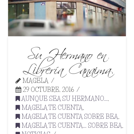
Su Hermano en
Librería Canaima
MAGELA
29 OCTUBRE, 2016
AUNQUE SEA SU HERMANO...
,
MAGELA TE CUENTA
,
MAGELA TE CUENTA SOBRE BEA
,
MAGELA TE CUENTA... SOBRE BEA
,