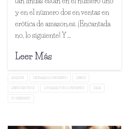
tan lindas están en el número uno
y en el número dos en ventas en
erótica de amazon.es. ¡Encantada
no, lo siguiente! Y …
Leer Más
AMAZON
DESEARÁS LO PROHIBIDO
LIBROS
LIBROS ERÓTICOS
LUCHARÁS POR LO PROHIBIDO
SAGA
SU HERMANO