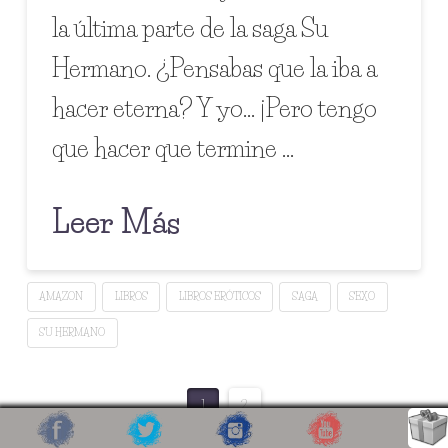
la última parte de la saga Su
Hermano. ¿Pensabas que la iba a
hacer eterna? Y yo… ¡Pero tengo
que hacer que termine …
Leer Más
AMAZON
LIBROS
LIBROS ERÓTICOS
SAGA
SEXO
SU HERMANO
1
2