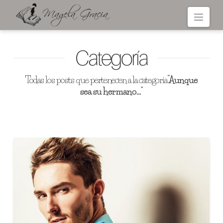
Navi
Categoría
Todas los posts que pertenecen a la categoría
“Aunque
sea su hermano…”