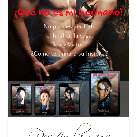
¡Por fin la saga