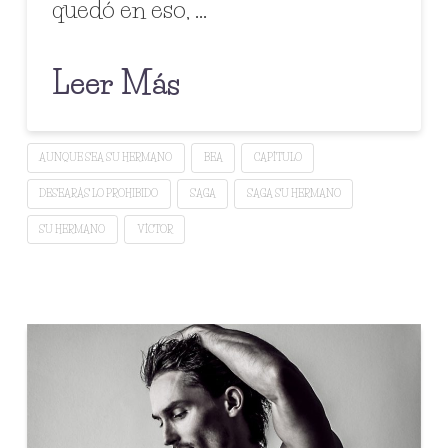
quedó en eso, …
Leer Más
AUNQUE SEA SU HERMANO
BEA
CAPÍTULO
DESEARÁS LO PROHIBIDO
SAGA
SAGA SU HERMANO
SU HERMANO
VÍCTOR