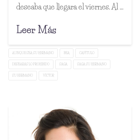
deseaba que llegara el viernes. Al …
Leer Más
AUNQUE SEA SU HERMANO
BEA
CAPÍTULO
DESEARÁS LO PROHIBIDO
SAGA
SAGA SU HERMANO
SU HERMANO
VÍCTOR