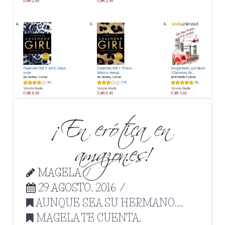
¡En erótica en
amazon.es!
MAGELA
29 AGOSTO, 2016
AUNQUE SEA SU HERMANO...
,
MAGELA TE CUENTA
,