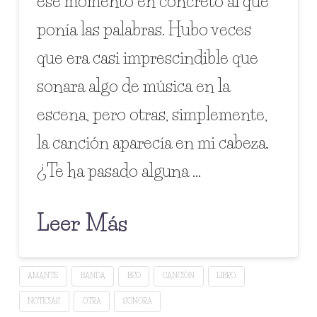
ese momento en concreto al que
ponía las palabras. Hubo veces
que era casi imprescindible que
sonara algo de música en la
escena, pero otras, simplemente,
la canción aparecía en mi cabeza.
¿Te ha pasado alguna …
Leer Más
AMANTE
BANDA
BSO
CANCIÓN
LIBRO
NOTICIAS
OTRA
SONORA