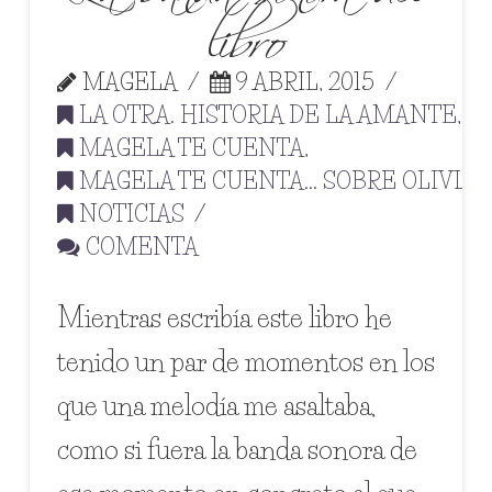
libro
MAGELA
9 ABRIL, 2015
LA OTRA. HISTORIA DE LA AMANTE
,
MAGELA TE CUENTA
,
MAGELA TE CUENTA... SOBRE OLIVIA
,
NOTICIAS
COMENTA
Mientras escribía este libro he
tenido un par de momentos en los
que una melodía me asaltaba,
como si fuera la banda sonora de