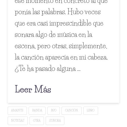
ese momento en concreto al que
ponía las palabras. Hubo veces
que era casi imprescindible que
sonara algo de música en la
escena, pero otras, simplemente,
la canción aparecía en mi cabeza.
¿Te ha pasado alguna …
Leer Más
AMANTE
BANDA
BSO
CANCIÓN
LIBRO
NOTICIAS
OTRA
SONORA