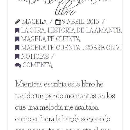
libro
MAGELA
9 ABRIL, 2015
LA OTRA. HISTORIA DE LA AMANTE
,
MAGELA TE CUENTA
,
MAGELA TE CUENTA... SOBRE OLIVIA
,
NOTICIAS
COMENTA
Mientras escribía este libro he
tenido un par de momentos en los
que una melodía me asaltaba,
como si fuera la banda sonora de