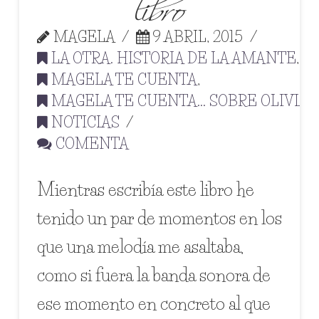
libro
MAGELA
9 ABRIL, 2015
LA OTRA. HISTORIA DE LA AMANTE
,
MAGELA TE CUENTA
,
MAGELA TE CUENTA... SOBRE OLIVIA
,
NOTICIAS
COMENTA
Mientras escribía este libro he
tenido un par de momentos en los
que una melodía me asaltaba,
como si fuera la banda sonora de
ese momento en concreto al que