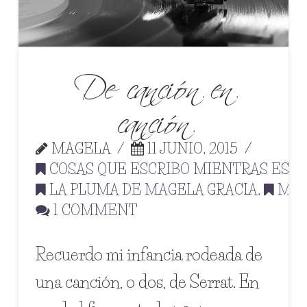
De canción en
canción
MAGELA
11 JUNIO, 2015
COSAS QUE ESCRIBO MIENTRAS ESP
LA PLUMA DE MAGELA GRACIA
,
MIC
1 COMMENT
Recuerdo mi infancia rodeada de
una canción, o dos, de Serrat. En