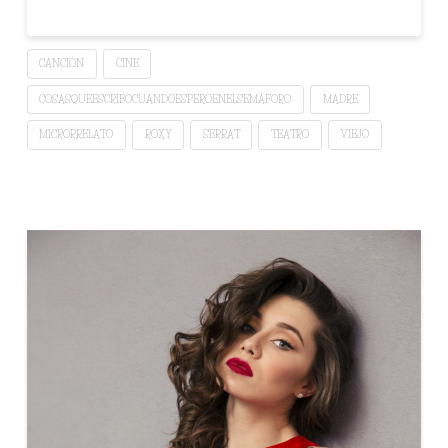
CANCIÓN
CINE
COSASQUEESCRIBOCUANDOESPEROENELSEMÁFORO
MADRE
MICRORRELATO
ROXY
SERRAT
TEATRO
VIEJO