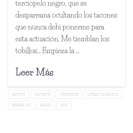
terciopelo negro, que se
desparrama ocultando los tacones
que nunca debí ponerme para
esta actuación. Me tiemblan los
tobillos… Empieza la …
Leer Más
CANCIÓN
CANTANTE
COMPOSITOR
LITERATURA ERÓTICA
PRIMERA VEZ
RELATO
SEXO