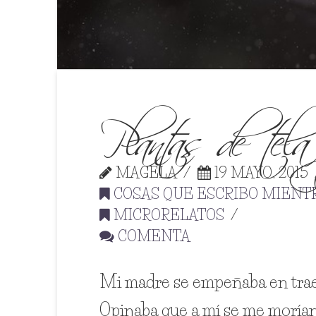
Plantas de tela
MAGELA
19 MAYO, 2015
COSAS QUE ESCRIBO MIENT
MICRORELATOS
COMENTA
Mi madre se empeñaba en traerm
Opinaba que a mí se me morían l