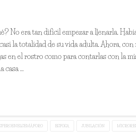
qué? No era tan difícil empezar a llenarla. Hab
si la totalidad de su vida adulta. Ahora, co
s en el rostro como para contarlas con la mi
la casa …
SPEROENELSEMÁFORO
ESPOSA
JUBILACIÓN
MICRORE