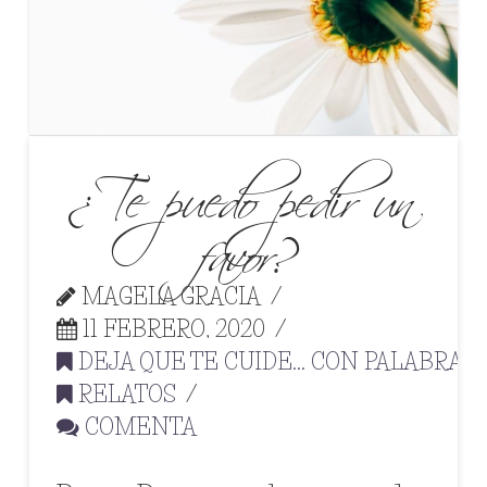
¿Te puedo pedir un
favor?
MAGELA GRACIA
11 FEBRERO, 2020
DEJA QUE TE CUIDE... CON PALABRAS
,
RELATOS
COMENTA