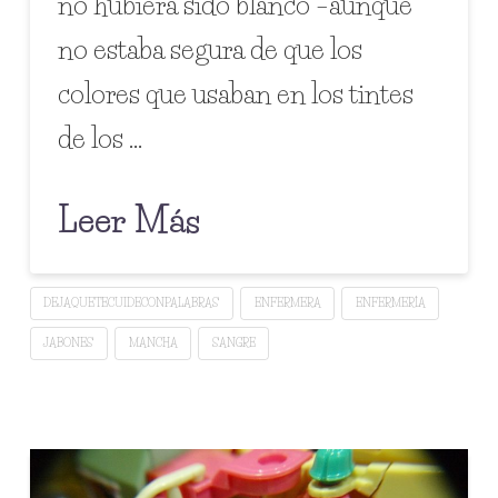
no hubiera sido blanco –aunque
no estaba segura de que los
colores que usaban en los tintes
de los …
Leer Más
DEJAQUETECUIDECONPALABRAS
ENFERMERA
ENFERMERÍA
JABONES
MANCHA
SANGRE