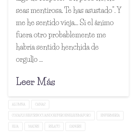
seas mentirosa. Te has asustado”. Y
me he sentido vieja… Si el ánimo
fuera otro probablemente me
habría sentido henchida de
orgullo …
Leer Más
ALUMNA
CANAS
COSASQUEESCRIBOCUANDOESPEROENELESEMÁFORO
ENFERMERÍA
HIJA
MADRE
RELATO
SANGRE