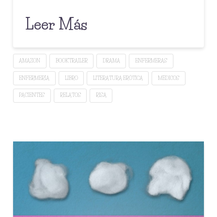
Leer Más
AMAZON
BOOKTRAILER
DRAMA
ENFERMERAS
ENFERMERÍA
LIBRO
LITERATURA ERÓTICA
MÉDICOS
PACIENTES
RELATOS
RISA