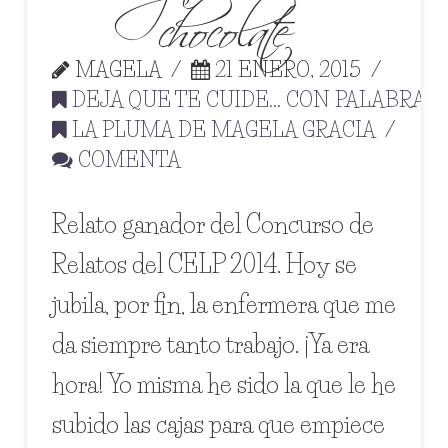
chocolate
MAGELA
21 ENERO, 2015
DEJA QUE TE CUIDE... CON PALABRAS
,
LA PLUMA DE MAGELA GRACIA
COMENTA
Relato ganador del Concurso de
Relatos del CELP 2014. Hoy se
jubila, por fin, la enfermera que me
da siempre tanto trabajo. ¡Ya era
hora! Yo misma he sido la que le he
subido las cajas para que empiece