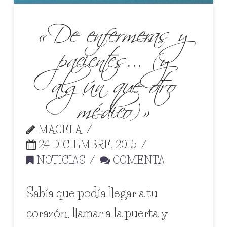
«De enfermeras y
pacientes… (y
algún que otro
médico)»
MAGELA
24 DICIEMBRE, 2015
NOTICIAS
COMENTA
Sabía que podía llegar a tu
corazón, llamar a la puerta y